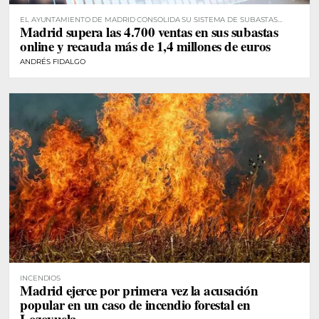
EL AYUNTAMIENTO DE MADRID CONSOLIDA SU SISTEMA DE SUBASTAS
Madrid supera las 4.700 ventas en sus subastas
DIGITALES
online y recauda más de 1,4 millones de euros
ANDRÉS FIDALGO
INCENDIOS
Madrid ejerce por primera vez la acusación
popular en un caso de incendio forestal en
Lozoyuela