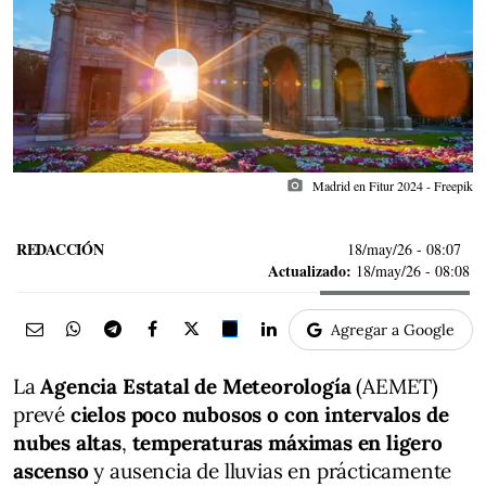
photo_camera
Madrid en Fitur 2024 - Freepik
REDACCIÓN
18/may/26
- 08:07
Actualizado:
18/may/26 - 08:08
Agregar a Google
La
Agencia Estatal de Meteorología
(AEMET)
prevé
cielos poco nubosos o con intervalos de
nubes altas
,
temperaturas máximas en ligero
ascenso
y ausencia de lluvias en prácticamente