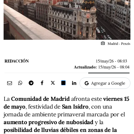
photo_camera
Madrid - Pexels
REDACCIÓN
15/may/26
- 08:03
Actualizado:
15/may/26 - 08:04
Agregar a Google
La
Comunidad de Madrid
afronta este
viernes 15
de mayo
, festividad de
San Isidro
, con una
jornada de ambiente primaveral marcada por el
aumento progresivo de nubosidad
y la
posibilidad de lluvias débiles en zonas de la