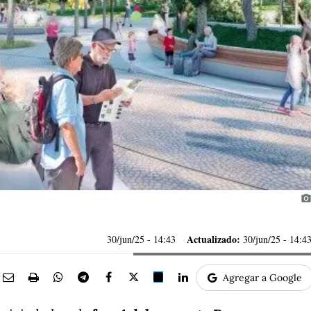
photo_camer
Actualizado:
30/jun/25
- 14:43
30/jun/25 - 14:4
Agregar a Google