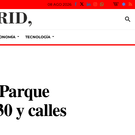
08 AGO 2026
search
ONOMÍA
TECNOLOGÍA
l Parque
0 y calles