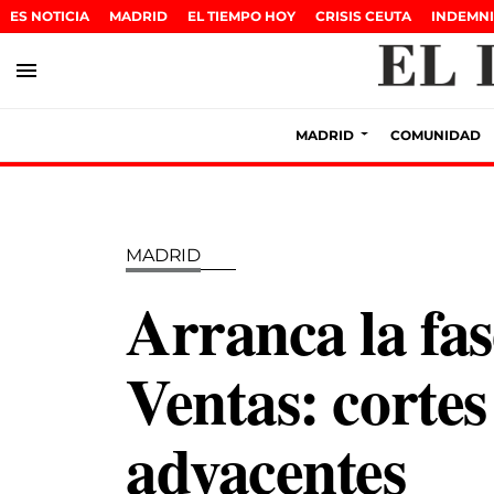
ES NOTICIA
MADRID
EL TIEMPO HOY
CRISIS CEUTA
INDEMNI
menu
MADRID
COMUNIDAD
MADRID
Arranca la fas
Ventas: cortes 
adyacentes