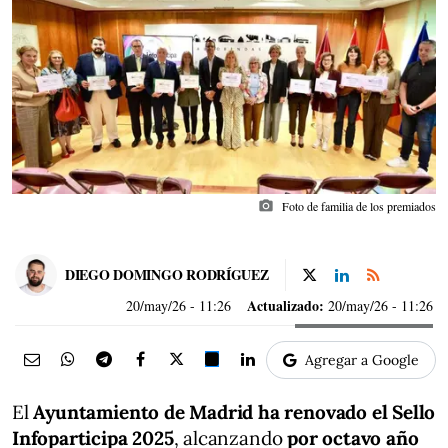
photo_camera
Foto de familia de los premiados
DIEGO DOMINGO RODRÍGUEZ
Actualizado:
20/may/26
- 11:26
20/may/26 - 11:26
Agregar a Google
El
Ayuntamiento de Madrid ha renovado el Sello
Infoparticipa 2025
, alcanzando
por octavo año