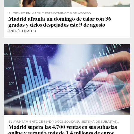
EL TIEMPO EN MADRID ESTE DOMINGO 9 DE AGOSTO
Madrid afronta un domingo de calor con 36
grados y cielos despejados este 9 de agosto
ANDRÉS FIDALGO
EL AYUNTAMIENTO DE MADRID CONSOLIDA SU SISTEMA DE SUBASTAS
Madrid supera las 4.700 ventas en sus subastas
DIGITALES
online y recauda más de 1,4 millones de euros