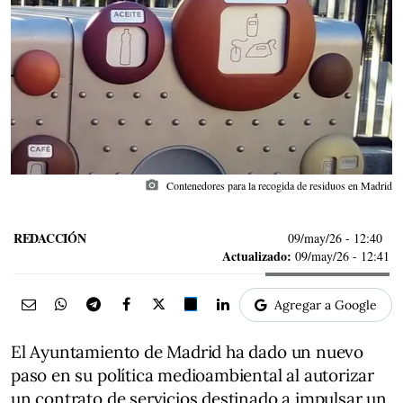
photo_camera
Contenedores para la recogida de residuos en Madrid
REDACCIÓN
09/may/26
- 12:40
Actualizado:
09/may/26 - 12:41
Agregar a Google
El Ayuntamiento de Madrid ha dado un nuevo
paso en su política medioambiental al autorizar
un contrato de servicios destinado a impulsar un