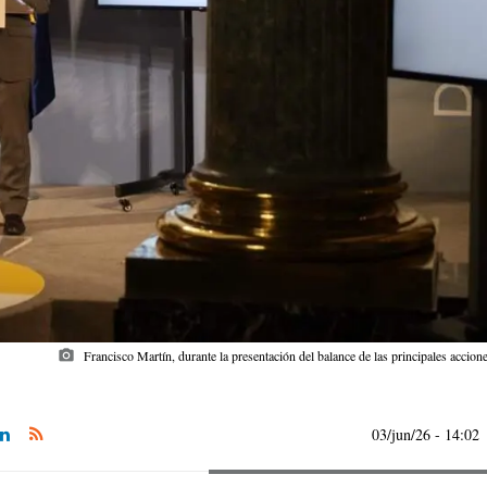
photo_camera
Francisco Martín, durante la presentación del balance de las principales accio
03/jun/26
- 14:02