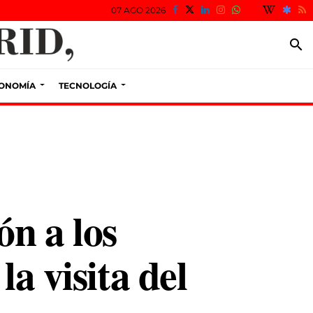
07 AGO 2026
search
ONOMÍA
TECNOLOGÍA
n a los
a visita del