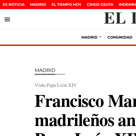
ES NOTICIA
MADRID
EL TIEMPO HOY
CRISIS CEUTA
INDEMNI
menu
MADRID
COMUNIDAD
MADRID
Visita Papa León XIV
Francisco Mar
madrileños ant