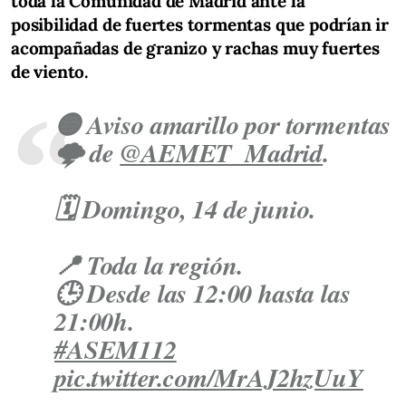
toda la Comunidad de Madrid ante la
posibilidad de fuertes tormentas que podrían ir
acompañadas de granizo y rachas muy fuertes
de viento.
🟡 Aviso amarillo por tormentas
🌩️ de
@AEMET_Madrid
.
🗓️ Domingo, 14 de junio.
📍 Toda la región.
🕒 Desde las 12:00 hasta las
21:00h.
#ASEM112
pic.twitter.com/MrAJ2hzUuY