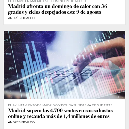
EL TIEMPO EN MADRID ESTE DOMINGO 9 DE AGOSTO
Madrid afronta un domingo de calor con 36
grados y cielos despejados este 9 de agosto
ANDRÉS FIDALGO
EL AYUNTAMIENTO DE MADRID CONSOLIDA SU SISTEMA DE SUBASTAS
Madrid supera las 4.700 ventas en sus subastas
DIGITALES
online y recauda más de 1,4 millones de euros
ANDRÉS FIDALGO