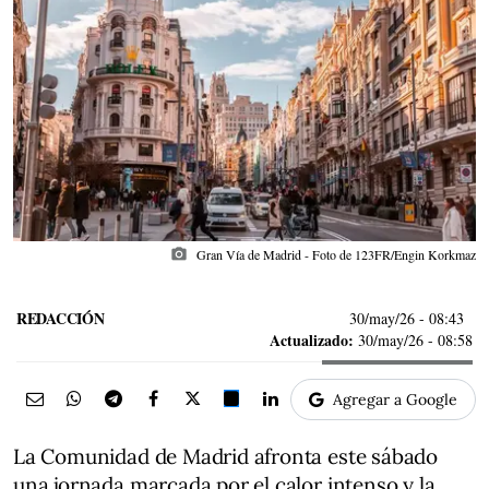
photo_camera
Gran Vía de Madrid - Foto de 123FR/Engin Korkmaz
REDACCIÓN
30/may/26
- 08:43
Actualizado:
30/may/26 - 08:58
Agregar a Google
La Comunidad de Madrid afronta este sábado
una jornada marcada por el calor intenso y la