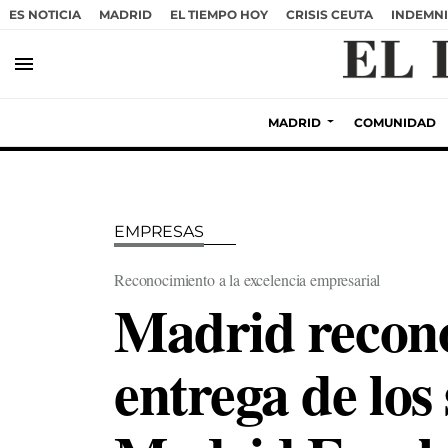
ES NOTICIA
MADRID
EL TIEMPO HOY
CRISIS CEUTA
INDEMNI
menu
MADRID
COMUNIDAD
EMPRESAS
Reconocimiento a la excelencia empresarial
Madrid recono
entrega de los