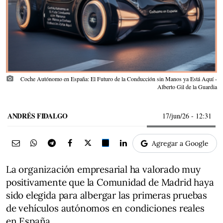
photo_camera
Coche Autónomo en España: El Futuro de la Conducción sin Manos ya Está Aquí -
Alberto Gil de la Guardia
ANDRÉS FIDALGO
17/jun/26
- 12:31
Agregar a Google
La organización empresarial ha valorado muy
positivamente que la Comunidad de Madrid haya
sido elegida para albergar las primeras pruebas
de vehículos autónomos en condiciones reales
en España.