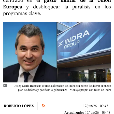
centrado en el
gasto militar de la Unión
Europea
y desbloquear la parálisis en los
programas clave.
photo_camera
Josep Maria Recasens asume la dirección de Indra con el reto de liderar el nuevo
plan de defensa y pacificar la gobernanza - Montaje propio con fotos de Indra
ROBERTO LÓPEZ
17/jun/26
- 09:43
Actualizado:
17/jun/26 - 09:48