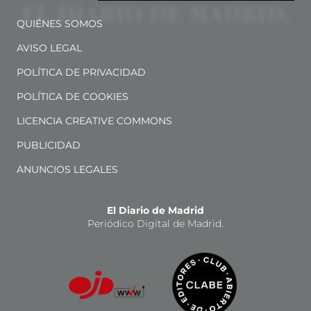
QUIÉNES SOMOS
AVISO LEGAL
POLÍTICA DE PRIVACIDAD
POLÍTICA DE COOKIES
LICENCIA CREATIVE COMMONS
PUBLICIDAD
ANUNCIOS LEGALES
El Diario de Madrid
Periódico Digital de Madrid.