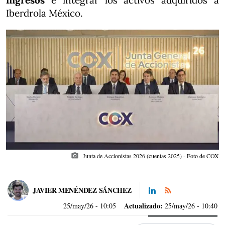
ingresos
e integrar los activos adquiridos a
Iberdrola México.
photo_camera
Junta de Accionistas 2026 (cuentas 2025) - Foto de COX
JAVIER MENÉNDEZ SÁNCHEZ
Actualizado:
25/may/26
- 10:05
25/may/26 - 10:40