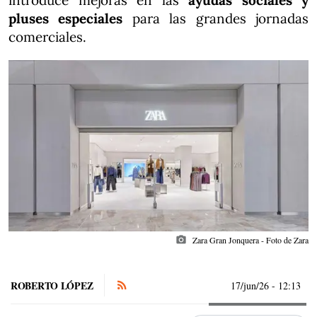
introduce mejoras en las
ayudas sociales y
pluses especiales
para las grandes jornadas
comerciales.
photo_camera
Zara Gran Jonquera - Foto de Zara
ROBERTO LÓPEZ
17/jun/26
- 12:13