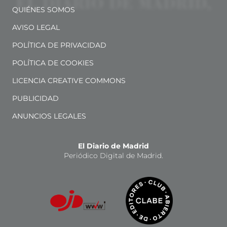
QUIÉNES SOMOS
AVISO LEGAL
POLÍTICA DE PRIVACIDAD
POLÍTICA DE COOKIES
LICENCIA CREATIVE COMMONS
PUBLICIDAD
ANUNCIOS LEGALES
El Diario de Madrid
Periódico Digital de Madrid.