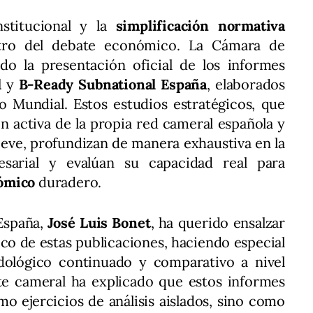
stitucional y la
simplificación normativa
ntro del debate económico. La Cámara de
o la presentación oficial de los informes
l
y
B-Ready Subnational España
, elaborados
o Mundial. Estos estudios estratégicos, que
n activa de la propia red cameral española y
lieve, profundizan de manera exhaustiva en la
esarial y evalúan su capacidad real para
ómico
duradero.
 España,
José Luis Bonet
, ha querido ensalzar
nico de estas publicaciones, haciendo especial
ológico continuado y comparativo a nivel
te cameral ha explicado que estos informes
o ejercicios de análisis aislados, sino como