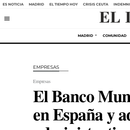
ES NOTICIA
MADRID
EL TIEMPO HOY
CRISIS CEUTA
INDEMNI
menu
MADRID
COMUNIDAD
EMPRESAS
Empresas
El Banco Mundi
en España y ad