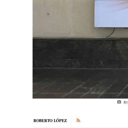
photo_camera
El 
ROBERTO LÓPEZ