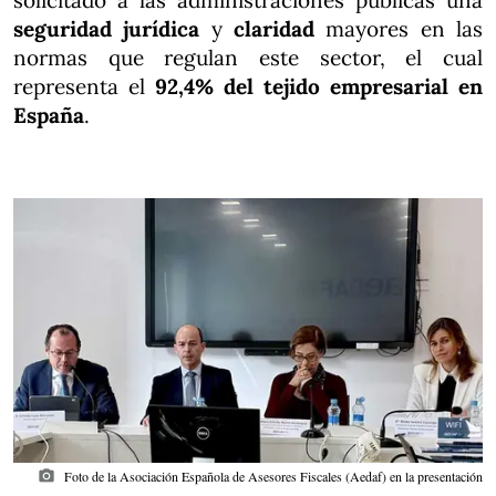
solicitado a las administraciones públicas una
seguridad jurídica
y
claridad
mayores en las
normas que regulan este sector, el cual
representa el
92,4% del tejido empresarial en
España
.
photo_camera
Foto de la Asociación Española de Asesores Fiscales (Aedaf) en la presentación