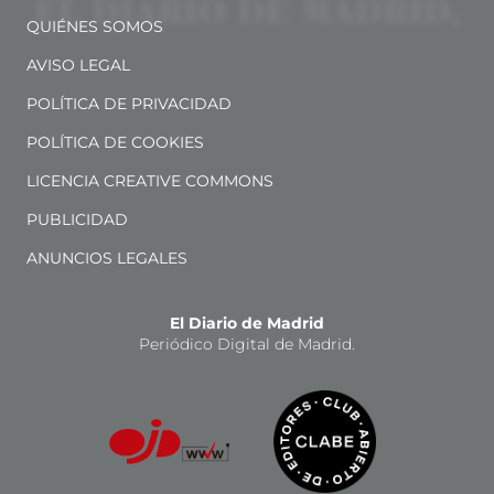
QUIÉNES SOMOS
AVISO LEGAL
POLÍTICA DE PRIVACIDAD
POLÍTICA DE COOKIES
LICENCIA CREATIVE COMMONS
PUBLICIDAD
ANUNCIOS LEGALES
El Diario de Madrid
Periódico Digital de Madrid.