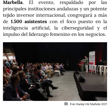
Marbella
. El evento, respaldado por las
principales instituciones andaluzas y un potente
tejido inversor internacional, congregará a más
de
1.500 asistentes
con el foco puesto en la
inteligencia artificial, la ciberseguridad y el
impulso del liderazgo femenino en los negocios.
photo_camera
Foto Startup Olé Marbella 2025