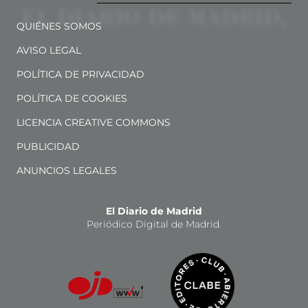
QUIÉNES SOMOS
AVISO LEGAL
POLÍTICA DE PRIVACIDAD
POLÍTICA DE COOKIES
LICENCIA CREATIVE COMMONS
PUBLICIDAD
ANUNCIOS LEGALES
El Diario de Madrid
Periódico Digital de Madrid.