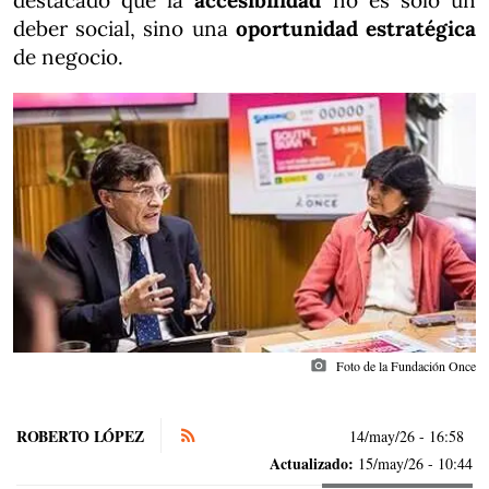
destacado que la
accesibilidad
no es solo un
deber social, sino una
oportunidad estratégica
de negocio.
photo_camera
Foto de la Fundación Once
ROBERTO LÓPEZ
14/may/26
- 16:58
Actualizado:
15/may/26 - 10:44