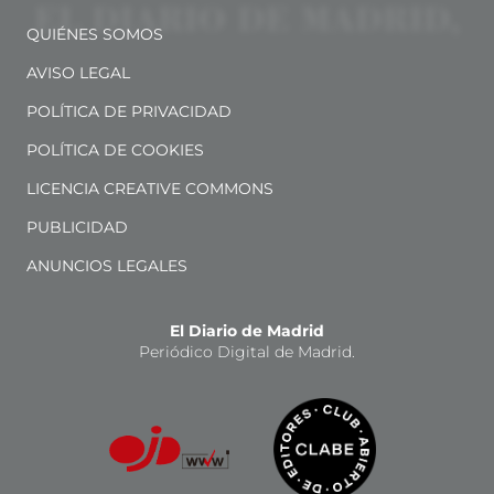
QUIÉNES SOMOS
AVISO LEGAL
POLÍTICA DE PRIVACIDAD
POLÍTICA DE COOKIES
LICENCIA CREATIVE COMMONS
PUBLICIDAD
ANUNCIOS LEGALES
El Diario de Madrid
Periódico Digital de Madrid.