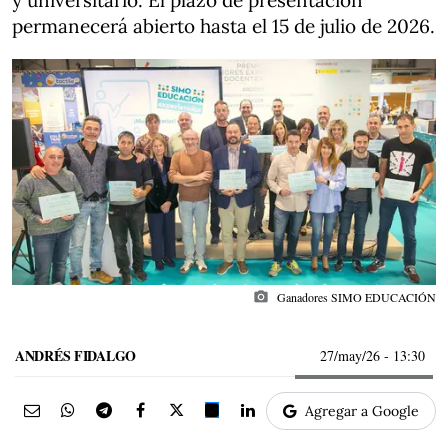
y universitario. El plazo de presentación
permanecerá abierto hasta el 15 de julio de 2026.
photo_camera
Ganadores SIMO EDUCACIÓN
ANDRÉS FIDALGO
27/may/26
- 13:30
Agregar a Google