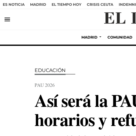
ES NOTICIA
MADRID
EL TIEMPO HOY
CRISIS CEUTA
INDEMNI
menu
MADRID
COMUNIDAD
EDUCACIÓN
PAU 2026
Así será la PA
horarios y ref