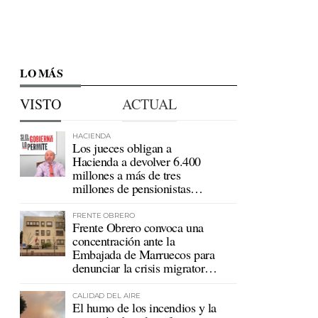
LO MÁS
VISTO
ACTUAL
HACIENDA
Los jueces obligan a
Hacienda a devolver 6.400
millones a más de tres
millones de pensionistas
mutualistas
FRENTE OBRERO
Frente Obrero convoca una
concentración ante la
Embajada de Marruecos para
denunciar la crisis migratoria
en Ceuta
CALIDAD DEL AIRE
El humo de los incendios y la