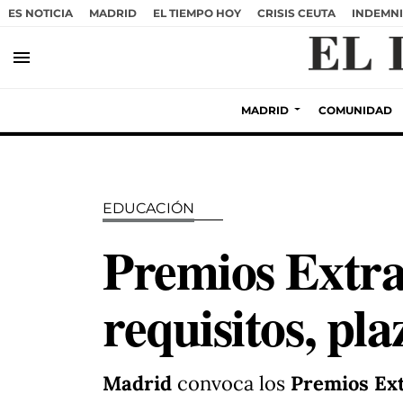
ES NOTICIA
MADRID
EL TIEMPO HOY
CRISIS CEUTA
INDEMNI
menu
MADRID
COMUNIDAD
EDUCACIÓN
Premios Extra
requisitos, pl
Madrid
convoca los
Premios Ex