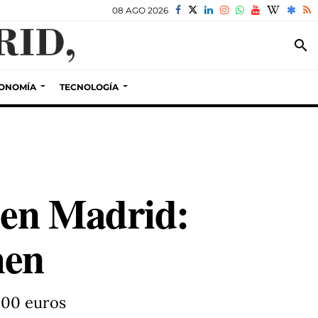
08 AGO 2026
search
ONOMÍA
TECNOLOGÍA
 en Madrid:
men
000 euros