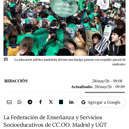
photo_camera
La educación pública madrileña afronta una huelga general con respaldo parcial de
sindicatos
REDACCIÓN
28/may/26
- 09:08
Actualizado:
28/may/26 - 09:09
Agregar a Google
La Federación de Enseñanza y Servicios
Socioeducativos de CC.OO. Madrid y UGT