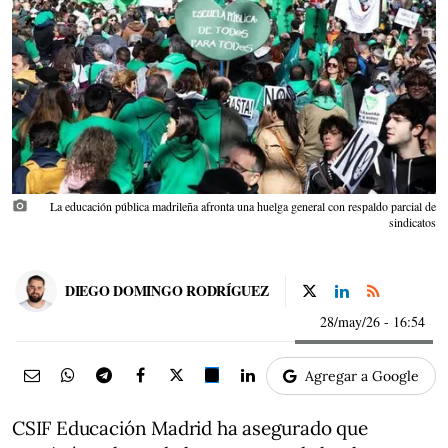
photo_camera
La educación pública madrileña afronta una huelga general con respaldo parcial de
sindicatos
DIEGO DOMINGO RODRÍGUEZ
28/may/26
- 16:54
Agregar a Google
CSIF Educación Madrid ha asegurado que