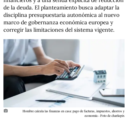
financieros y a una senda explícita de reducción
de la deuda. El planteamiento busca adaptar la
disciplina presupuestaria autonómica al nuevo
marco de gobernanza económica europea y
corregir las limitaciones del sistema vigente.
photo_camera
Hombre calcula las finanzas en casa: pago de facturas, impuestos, ahorros y
economía - Foto de charliepix