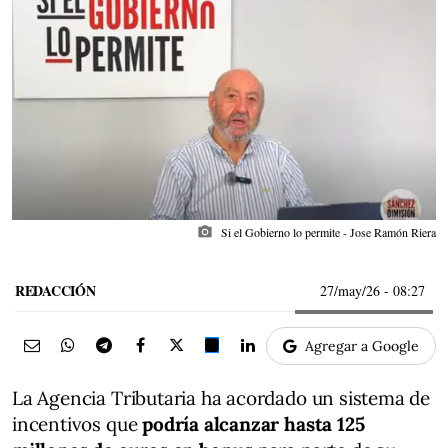
photo_camera
Si el Gobierno lo permite - Jose Ramón Riera
REDACCIÓN
27/may/26
- 08:27
Agregar a Google
La Agencia Tributaria ha acordado un sistema de
incentivos que
podría alcanzar hasta 125