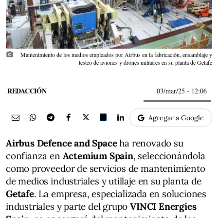
photo_camera
Mantenimiento de los medios empleados por Airbus en la fabricación, ensamblaje y
testeo de aviones y drones militares en su planta de Getafe
REDACCIÓN
03/mar/25
- 12:06
Agregar a Google
Airbus Defence and Space
ha renovado su
confianza en
Actemium Spain
, seleccionándola
como proveedor de servicios de mantenimiento
de medios industriales y utillaje en su planta de
Getafe
. La empresa, especializada en soluciones
industriales y parte del grupo
VINCI Energies