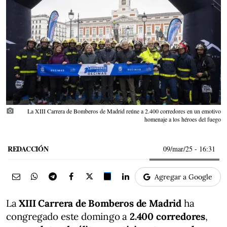
photo_camera
La XIII Carrera de Bomberos de Madrid reúne a 2.400 corredores en un emotivo
homenaje a los héroes del fuego
REDACCIÓN
09/mar/25
- 16:31
Agregar a Google
La
XIII Carrera de Bomberos de Madrid
ha
congregado este domingo a
2.400 corredores
,