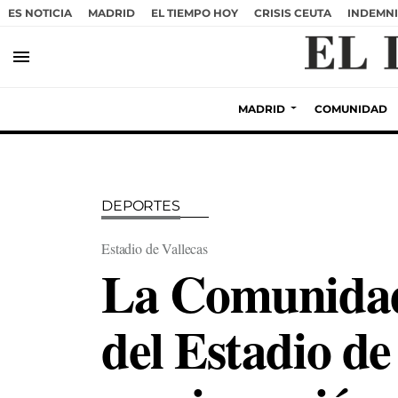
ES NOTICIA
MADRID
EL TIEMPO HOY
CRISIS CEUTA
INDEMNI
menu
MADRID
COMUNIDAD
DEPORTES
Estadio de Vallecas
La Comunidad
del Estadio de