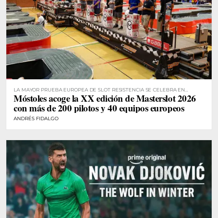
LA MAYOR PRUEBA EUROPEA DE SLOT RESISTENCIA SE CELEBRA EN
Móstoles acoge la XX edición de Masterslot 2026
MÓSTOLES
con más de 200 pilotos y 40 equipos europeos
ANDRÉS FIDALGO