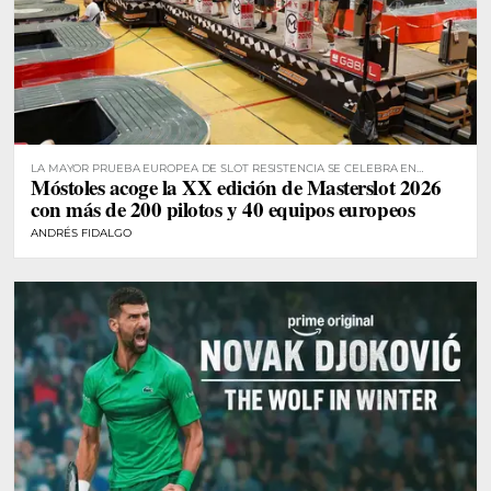
LA MAYOR PRUEBA EUROPEA DE SLOT RESISTENCIA SE CELEBRA EN
Móstoles acoge la XX edición de Masterslot 2026
MÓSTOLES
con más de 200 pilotos y 40 equipos europeos
ANDRÉS FIDALGO