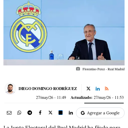
photo_camera
Florentino Perez - Real Madrid
DIEGO DOMINGO RODRÍGUEZ
Actualizado:
27/may/26
- 11:49
27/may/26 - 11:53
Agregar a Google
La Junta Electoral del Real Madrid ha fijado para