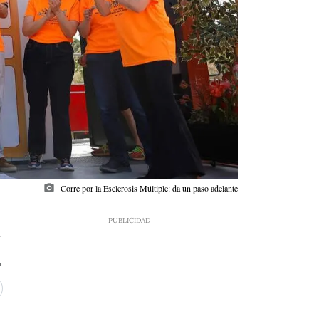
photo_camera
Corre por la Esclerosis Múltiple: da un paso adelante
7