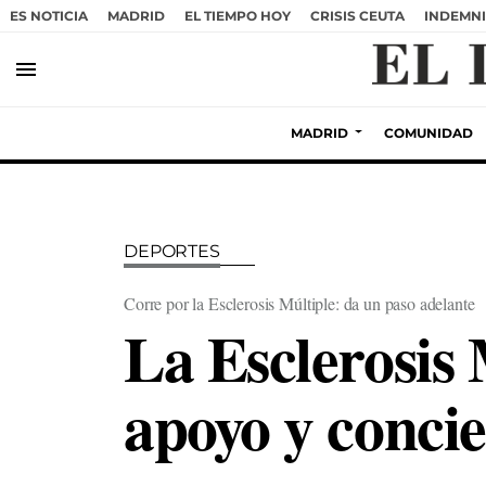
ES NOTICIA
MADRID
EL TIEMPO HOY
CRISIS CEUTA
INDEMNI
menu
MADRID
COMUNIDAD
DEPORTES
Corre por la Esclerosis Múltiple: da un paso adelante
La Esclerosis 
apoyo y conci