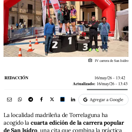
photo_camera
IV carrera de San Isidro
REDACCIÓN
16/may/26
- 13:42
Actualizado:
16/may/26 - 13:43
Agregar a Google
La localidad madrileña de Torrelaguna ha
acogido la
cuarta edición de la carrera popular
de San Isidro
, una cita que combina la práctica