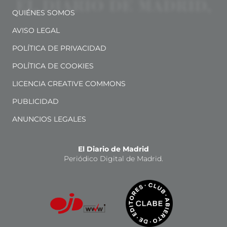
QUIÉNES SOMOS
AVISO LEGAL
POLÍTICA DE PRIVACIDAD
POLÍTICA DE COOKIES
LICENCIA CREATIVE COMMONS
PUBLICIDAD
ANUNCIOS LEGALES
El Diario de Madrid
Periódico Digital de Madrid.