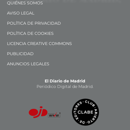
QUIÉNES SOMOS
AVISO LEGAL
POLÍTICA DE PRIVACIDAD
POLÍTICA DE COOKIES
LICENCIA CREATIVE COMMONS
PUBLICIDAD
ANUNCIOS LEGALES
El Diario de Madrid
Periódico Digital de Madrid.