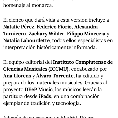
homenaje al monarca.
El elenco que dará vida a esta versión incluye a
Natalie Pérez
,
Federico Fiorio
,
Alexandra
Tarniceru
,
Zachary Wilder
,
Filippo Mineccia
y
Natalia Labourdette
, todos ellos especialistas en
interpretación históricamente informada.
El equipo editorial del
Instituto Complutense de
Ciencias Musicales (ICCMU)
, encabezado por
Ana Llorens
y
Álvaro Torrente
, ha editado y
preparado los materiales musicales. Gracias al
proyecto
DEeP Music
, los músicos leerán la
partitura desde
iPads
, en una combinación
ejemplar de tradición y tecnología.
Además de su estreno en Madrid,
Didone