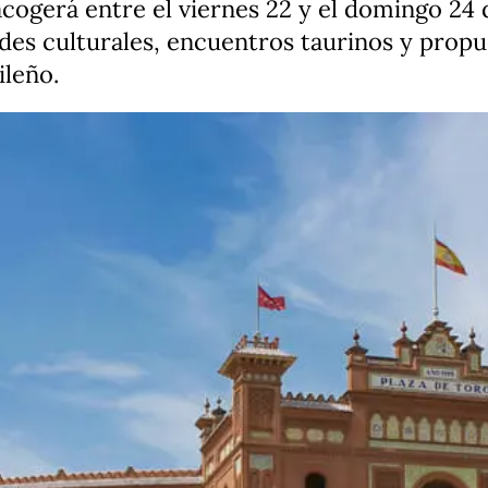
 acogerá entre el viernes 22 y el domingo 2
des culturales, encuentros taurinos y propue
ileño.