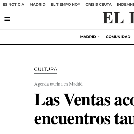
ES NOTICIA
MADRID
EL TIEMPO HOY
CRISIS CEUTA
INDEMNI
menu
MADRID
COMUNIDAD
CULTURA
Agenda taurina en Madrid
Las Ventas aco
encuentros tau