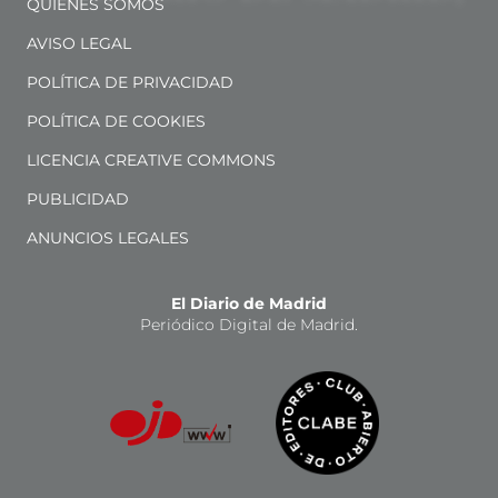
QUIÉNES SOMOS
AVISO LEGAL
POLÍTICA DE PRIVACIDAD
POLÍTICA DE COOKIES
LICENCIA CREATIVE COMMONS
PUBLICIDAD
ANUNCIOS LEGALES
El Diario de Madrid
Periódico Digital de Madrid.