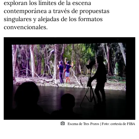
exploran los límites de la escena
contemporánea a través de propuestas
singulares y alejadas de los formatos
convencionales.
photo_camera
Escena de Tres Pozos | Foto: cortesía de FIBA