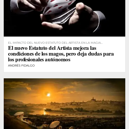
EL IMPACTO DEL NUEVO ESTATUTO DEL ARTISTA EN LA MAGIA
El nuevo Estatuto del Artista mejora las
PROFESIONAL
condiciones de los magos, pero deja dudas para
los profesionales autónomos
ANDRÉS FIDALGO