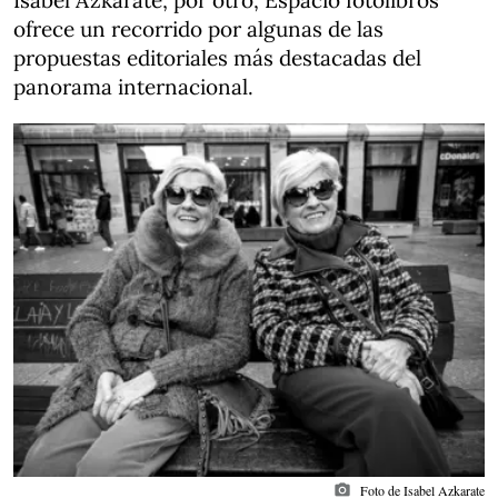
Isabel Azkarate; por otro, Espacio fotolibros
ofrece un recorrido por algunas de las
propuestas editoriales más destacadas del
panorama internacional.
photo_camera
Foto de Isabel Azkarate