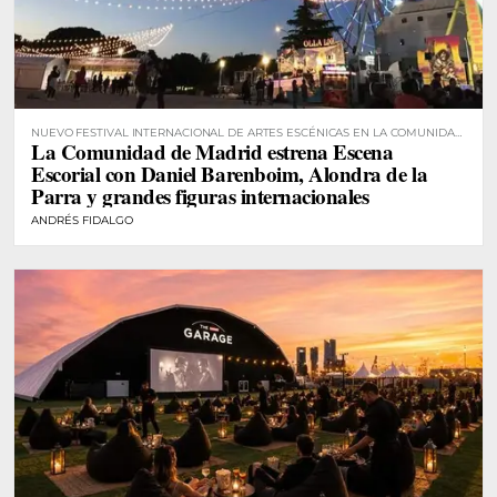
NUEVO FESTIVAL INTERNACIONAL DE ARTES ESCÉNICAS EN LA COMUNIDAD
La Comunidad de Madrid estrena Escena
DE MADRID
Escorial con Daniel Barenboim, Alondra de la
Parra y grandes figuras internacionales
ANDRÉS FIDALGO