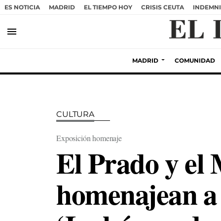
ES NOTICIA
MADRID
EL TIEMPO HOY
CRISIS CEUTA
INDEMNI
menu
MADRID
COMUNIDAD
CULTURA
Exposición homenaje
El Prado y el 
homenajean a 