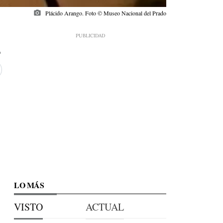
photo_camera
Plácido Arango. Foto © Museo Nacional del Prado
LO MÁS
VISTO
ACTUAL