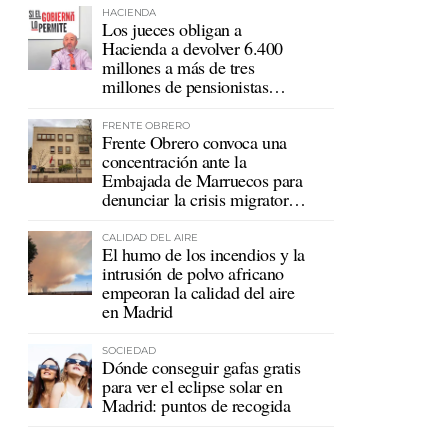
HACIENDA
Los jueces obligan a
Hacienda a devolver 6.400
millones a más de tres
millones de pensionistas
mutualistas
FRENTE OBRERO
Frente Obrero convoca una
concentración ante la
Embajada de Marruecos para
denunciar la crisis migratoria
en Ceuta
CALIDAD DEL AIRE
El humo de los incendios y la
intrusión de polvo africano
empeoran la calidad del aire
en Madrid
SOCIEDAD
Dónde conseguir gafas gratis
para ver el eclipse solar en
Madrid: puntos de recogida