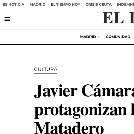
ES NOTICIA
MADRID
EL TIEMPO HOY
CRISIS CEUTA
INDEMNI
menu
MADRID
COMUNIDAD
CULTURA
Javier Cámar
protagonizan 
Matadero