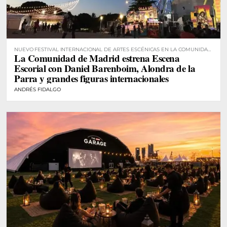
NUEVO FESTIVAL INTERNACIONAL DE ARTES ESCÉNICAS EN LA COMUNIDAD
La Comunidad de Madrid estrena Escena
DE MADRID
Escorial con Daniel Barenboim, Alondra de la
Parra y grandes figuras internacionales
ANDRÉS FIDALGO