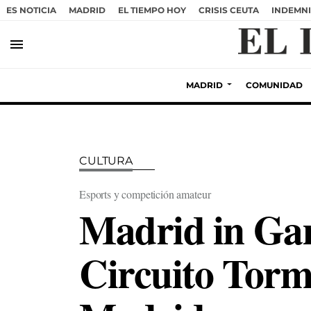
ES NOTICIA
MADRID
EL TIEMPO HOY
CRISIS CEUTA
INDEMNI
menu
MADRID
COMUNIDAD
CULTURA
Esports y competición amateur
Madrid in Gam
Circuito Torm