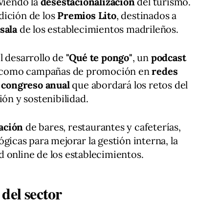
oviendo la
desestacionalización
del turismo.
dición de los
Premios Lito
, destinados a
sala
de los establecimientos madrileños.
l desarrollo de
"Qué te pongo"
, un
podcast
sí como campañas de promoción en
redes
n
congreso anual
que abordará los retos del
ión y sostenibilidad.
zación
de bares, restaurantes y cafeterías,
gicas para mejorar la gestión interna, la
dad online de los establecimientos.
del sector