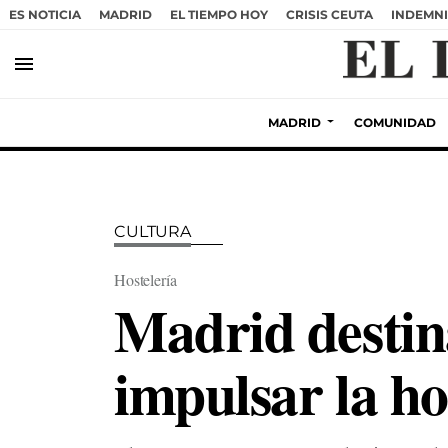
ES NOTICIA
MADRID
EL TIEMPO HOY
CRISIS CEUTA
INDEMNI
menu
MADRID
COMUNIDAD
CULTURA
Hostelería
Madrid destina
impulsar la ho