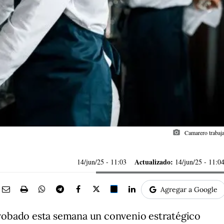
photo_camera
Camarero trabaja
Actualizado:
14/jun/25
- 11:03
14/jun/25 - 11:0
Agregar a Google
obado esta semana un convenio estratégico