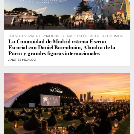
NUEVO FESTIVAL INTERNACIONAL DE ARTES ESCÉNICAS EN LA COMUNIDAD
La Comunidad de Madrid estrena Escena
DE MADRID
Escorial con Daniel Barenboim, Alondra de la
Parra y grandes figuras internacionales
ANDRÉS FIDALGO