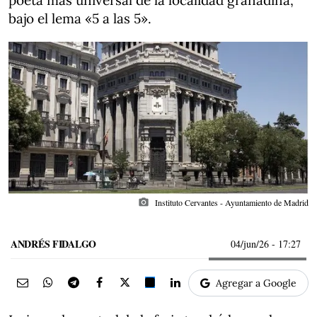
poeta más universal de la localidad granadina,
bajo el lema «5 a las 5».
photo_camera
Instituto Cervantes - Ayuntamiento de Madrid
ANDRÉS FIDALGO
04/jun/26
- 17:27
Agregar a Google