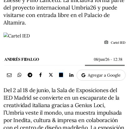
Ellesse y Pino Lancetti. La iniciativa forma parte
del proyecto internacional Umbria26 y puede
visitarse con entrada libre en el Palacio de
Altamira.
photo_camera
Cartel IED
ANDRÉS FIDALGO
08/jun/26
- 12:38
Agregar a Google
Del 2 al 18 de junio, la Sala de Exposiciones del
IED Madrid se convierte en un escaparate de la
creatividad italiana gracias a Genius Loci,
l’Umbria veste il mondo, una muestra impulsada
por Inedita, cultura & impresa en colaboración
con el centro de diseño madrileño. La exposición