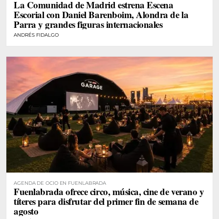
La Comunidad de Madrid estrena Escena
DE MADRID
Escorial con Daniel Barenboim, Alondra de la
Parra y grandes figuras internacionales
ANDRÉS FIDALGO
AGENDA DE OCIO EN FUENLABRADA
Fuenlabrada ofrece circo, música, cine de verano y
títeres para disfrutar del primer fin de semana de
agosto