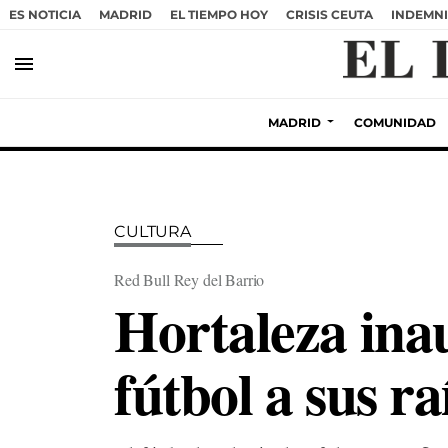
ES NOTICIA
MADRID
EL TIEMPO HOY
CRISIS CEUTA
INDEMNI
menu
MADRID
COMUNIDAD
CULTURA
Red Bull Rey del Barrio
Hortaleza ina
fútbol a sus ra