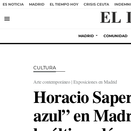
ES NOTICIA
MADRID
EL TIEMPO HOY
CRISIS CEUTA
INDEMNI
menu
MADRID
COMUNIDAD
CULTURA
Arte contemporáneo | Exposiciones en Madrid
Horacio Saper
azul” en Madr