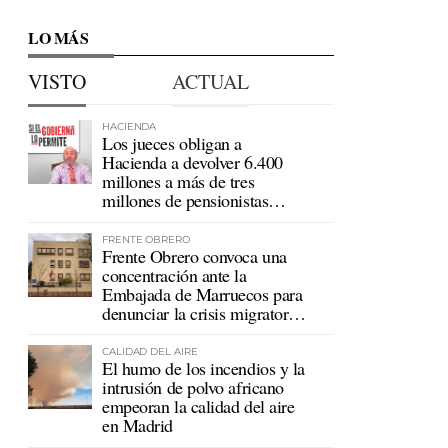
LO MÁS
VISTO
ACTUAL
HACIENDA
Los jueces obligan a
Hacienda a devolver 6.400
millones a más de tres
millones de pensionistas
mutualistas
FRENTE OBRERO
Frente Obrero convoca una
concentración ante la
Embajada de Marruecos para
denunciar la crisis migratoria
en Ceuta
CALIDAD DEL AIRE
El humo de los incendios y la
intrusión de polvo africano
empeoran la calidad del aire
en Madrid