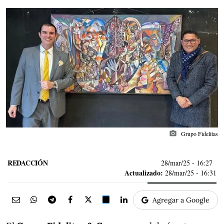
photo_camera
Grupo Fidelitas
REDACCIÓN
28/mar/25
- 16:27
Actualizado:
28/mar/25 - 16:31
Agregar a Google