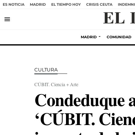
ES NOTICIA
MADRID
EL TIEMPO HOY
CRISIS CEUTA
INDEMNI
menu
MADRID
COMUNIDAD
CULTURA
CÚBIT. Ciencia + Arte
Condeduque aco
‘CÚBIT. Cienc