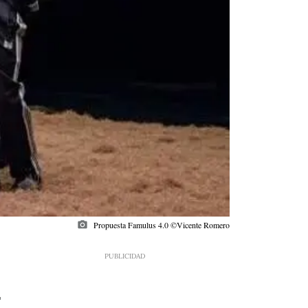
photo_camera
Propuesta Famulus 4.0 ©Vicente Romero
1