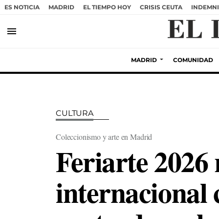
ES NOTICIA
MADRID
EL TIEMPO HOY
CRISIS CEUTA
INDEMNI
menu
MADRID
COMUNIDAD
CULTURA
Coleccionismo y arte en Madrid
Feriarte 2026 
internacional 